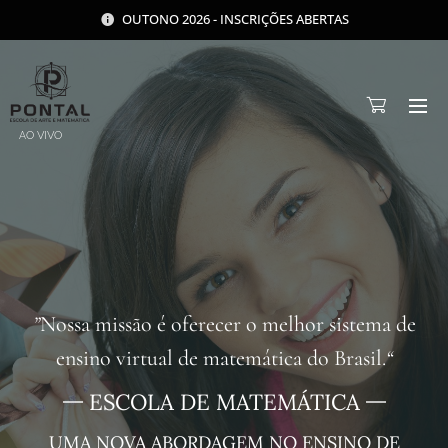
OUTONO 2026 - INSCRIÇÕES ABERTAS
AO VIVO
”
Nossa missão é oferecer o melhor sistema de
ensino virtual de matemática do Brasil.
“
ESCOLA DE MATEMÁTICA
UMA NOVA ABORDAGEM NO ENSINO DE