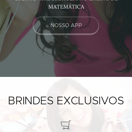
MATEMÁTICA
NOSSO APP
BRINDES EXCLUSIVOS