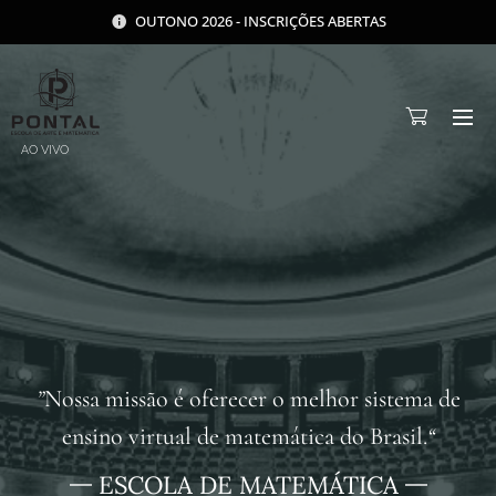
OUTONO 2026 - INSCRIÇÕES ABERTAS
AO VIVO
”
Nossa missão é oferecer o melhor sistema de
ensino virtual de matemática do Brasil.
“
ESCOLA DE MATEMÁTICA