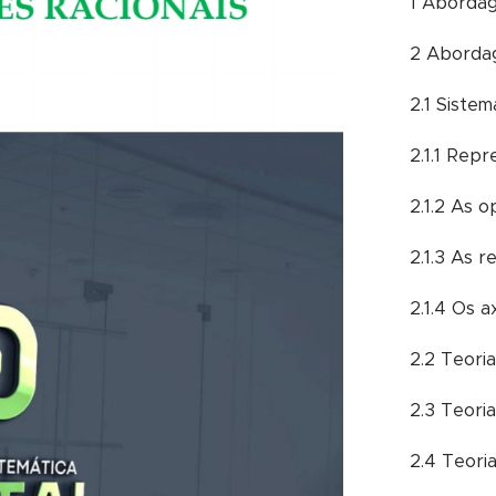
1 Abordag
2 Aborda
2.1 Siste
2.1.1 Rep
2.1.2 As 
2.1.3 As 
2.1.4 Os 
2.2 Teoria
2.3 Teoria
2.4 Teoria