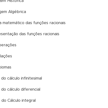
em Histórica
gem Algébrica
ma matemático das funções racionais
resentação das funções racionais
operações
relações
axiomas
 do cálculo infinitesimal
 do cálculo diferencial
 do Cálculo integral