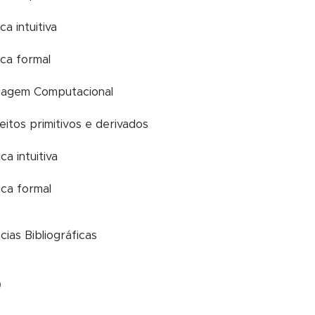
ica intuitiva
ica formal
dagem Computacional
eitos primitivos e derivados
ica intuitiva
tica formal
cias Bibliográficas
0