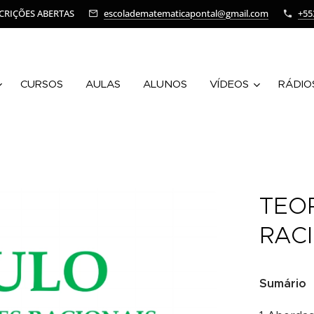
CRIÇÕES ABERTAS
escoladematematicapontal@gmail.com
+55
CURSOS
AULAS
ALUNOS
VÍDEOS
RÁDIO
TEO
RAC
Sumário