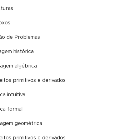
cturas
doxos
ção de Problemas
agem histórica
agem algébrica
eitos primitivos e derivados
ica intuitiva
ica formal
dagem geométrica
eitos primitivos e derivados