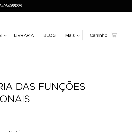
34984055229
S
LIVRARIA
BLOG
Mais
Carrinho
RIA DAS FUNÇÕES
IONAIS