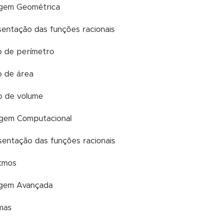
gem Geométrica
sentação das funções racionais
lo de perímetro
lo de área
lo de volume
gem Computacional
sentação das funções racionais
itmos
gem Avançada
emas